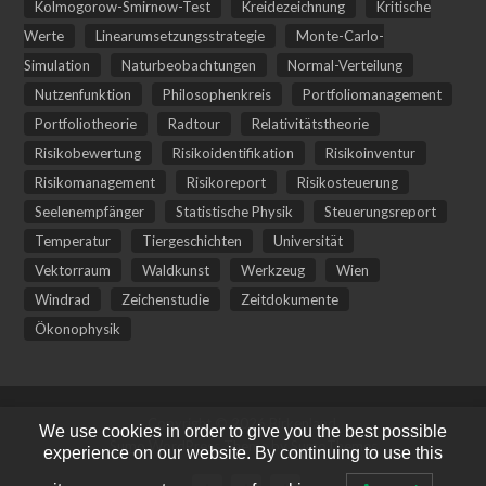
Kolmogorow-Smirnow-Test
Kreidezeichnung
Kritische
Werte
Linearumsetzungsstrategie
Monte-Carlo-
Simulation
Naturbeobachtungen
Normal-Verteilung
Nutzenfunktion
Philosophenkreis
Portfoliomanagement
Portfoliotheorie
Radtour
Relativitätstheorie
Risikobewertung
Risikoidentifikation
Risikoinventur
Risikomanagement
Risikoreport
Risikosteuerung
Seelenempfänger
Statistische Physik
Steuerungsreport
Temperatur
Tiergeschichten
Universität
Vektorraum
Waldkunst
Werkzeug
Wien
Windrad
Zeichenstudie
Zeitdokumente
Ökonophysik
Copyright © 2026 Birkenland.
We use cookies in order to give you the best possible
Sumo
WordPress Theme by SumoThemes
experience on our website. By continuing to use this