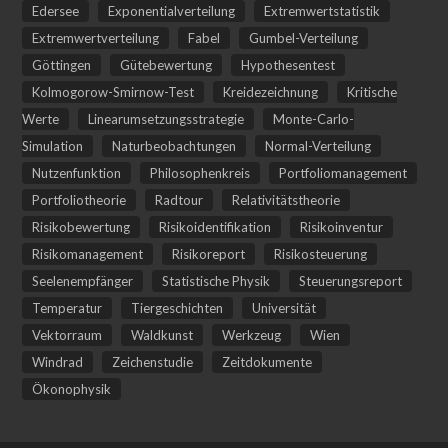
Edersee
Exponentialverteilung
Extremwertstatistik
Extremwertverteilung
Fabel
Gumbel-Verteilung
Göttingen
Gütebewertung
Hypothesentest
Kolmogorow-Smirnow-Test
Kreidezeichnung
Kritische
Werte
Linearumsetzungsstrategie
Monte-Carlo-
Simulation
Naturbeobachtungen
Normal-Verteilung
Nutzenfunktion
Philosophenkreis
Portfoliomanagement
Portfoliotheorie
Radtour
Relativitätstheorie
Risikobewertung
Risikoidentifikation
Risikoinventur
Risikomanagement
Risikoreport
Risikosteuerung
Seelenempfänger
Statistische Physik
Steuerungsreport
Temperatur
Tiergeschichten
Universität
Vektorraum
Waldkunst
Werkzeug
Wien
Windrad
Zeichenstudie
Zeitdokumente
Ökonophysik