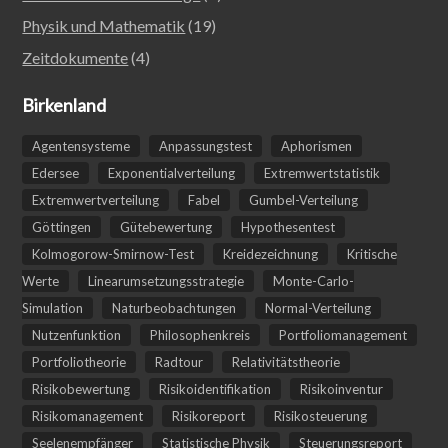
Physik und Mathematik
(19)
Zeitdokumente
(4)
Birkenland
Agentensysteme
Anpassungstest
Aphorismen
Edersee
Exponentialverteilung
Extremwertstatistik
Extremwertverteilung
Fabel
Gumbel-Verteilung
Göttingen
Gütebewertung
Hypothesentest
Kolmogorow-Smirnow-Test
Kreidezeichnung
Kritische
Werte
Linearumsetzungsstrategie
Monte-Carlo-
Simulation
Naturbeobachtungen
Normal-Verteilung
Nutzenfunktion
Philosophenkreis
Portfoliomanagement
Portfoliotheorie
Radtour
Relativitätstheorie
Risikobewertung
Risikoidentifikation
Risikoinventur
Risikomanagement
Risikoreport
Risikosteuerung
Seelenempfänger
Statistische Physik
Steuerungsreport