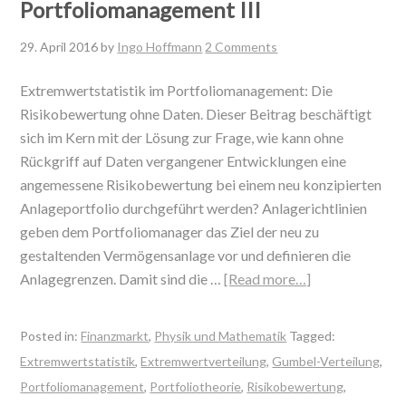
Portfoliomanagement III
29. April 2016
by
Ingo Hoffmann
2 Comments
Extremwertstatistik im Portfoliomanagement: Die
Risikobewertung ohne Daten. Dieser Beitrag beschäftigt
sich im Kern mit der Lösung zur Frage, wie kann ohne
Rückgriff auf Daten vergangener Entwicklungen eine
angemessene Risikobewertung bei einem neu konzipierten
Anlageportfolio durchgeführt werden? Anlagerichtlinien
geben dem Portfoliomanager das Ziel der neu zu
gestaltenden Vermögensanlage vor und definieren die
Anlagegrenzen. Damit sind die …
[Read more…]
Posted in:
Finanzmarkt
,
Physik und Mathematik
Tagged:
Extremwertstatistik
,
Extremwertverteilung
,
Gumbel-Verteilung
,
Portfoliomanagement
,
Portfoliotheorie
,
Risikobewertung
,