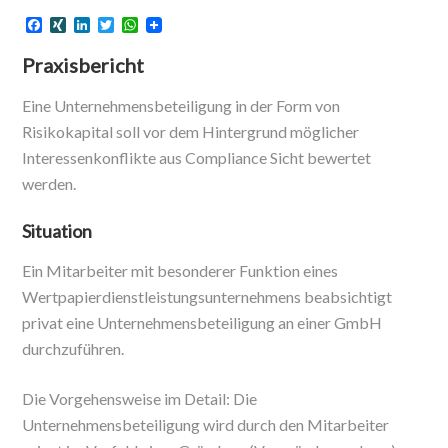
F
X
L
T
W
a
I
i
w
h
c
N
n
i
a
Praxisbericht
e
G
k
t
t
b
e
t
s
o
d
e
A
Eine Unternehmensbeteiligung in der Form von
o
I
r
p
Risikokapital soll vor dem Hintergrund möglicher
k
n
p
Interessenkonflikte aus Compliance Sicht bewertet
werden.
Situation
Ein Mitarbeiter mit besonderer Funktion eines
Wertpapierdienstleistungsunternehmens beabsichtigt
privat eine Unternehmensbeteiligung an einer GmbH
durchzuführen.
Die Vorgehensweise im Detail: Die
Unternehmensbeteiligung wird durch den Mitarbeiter