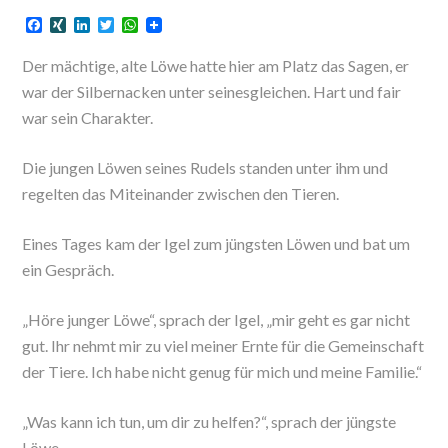
F
X
L
T
W
a
I
i
w
h
c
N
n
i
a
Der mächtige, alte Löwe hatte hier am Platz das Sagen, er
e
G
k
t
t
b
e
t
s
war der Silbernacken unter seinesgleichen. Hart und fair
o
d
e
A
war sein Charakter.
o
I
r
p
k
n
p
Die jungen Löwen seines Rudels standen unter ihm und
regelten das Miteinander zwischen den Tieren.
Eines Tages kam der Igel zum jüngsten Löwen und bat um
ein Gespräch.
„Höre junger Löwe“, sprach der Igel, „mir geht es gar nicht
gut. Ihr nehmt mir zu viel meiner Ernte für die Gemeinschaft
der Tiere. Ich habe nicht genug für mich und meine Familie.“
„Was kann ich tun, um dir zu helfen?“, sprach der jüngste
Löwe.