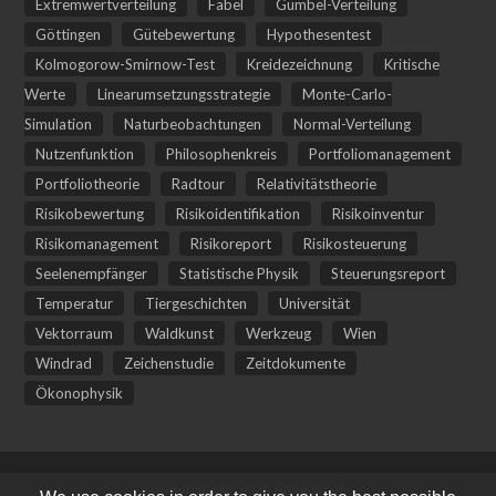
Extremwertverteilung
Fabel
Gumbel-Verteilung
Göttingen
Gütebewertung
Hypothesentest
Kolmogorow-Smirnow-Test
Kreidezeichnung
Kritische
Werte
Linearumsetzungsstrategie
Monte-Carlo-
Simulation
Naturbeobachtungen
Normal-Verteilung
Nutzenfunktion
Philosophenkreis
Portfoliomanagement
Portfoliotheorie
Radtour
Relativitätstheorie
Risikobewertung
Risikoidentifikation
Risikoinventur
Risikomanagement
Risikoreport
Risikosteuerung
Seelenempfänger
Statistische Physik
Steuerungsreport
Temperatur
Tiergeschichten
Universität
Vektorraum
Waldkunst
Werkzeug
Wien
Windrad
Zeichenstudie
Zeitdokumente
Ökonophysik
Copyright © 2026 Birkenland.