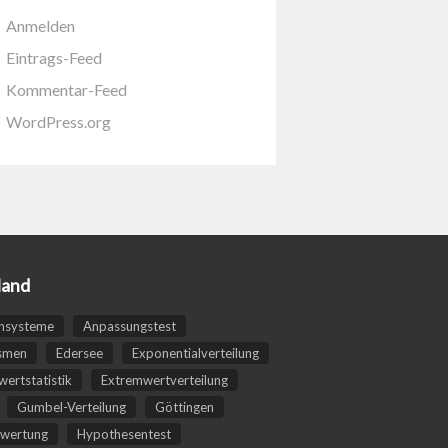
Anmelden
Eintrags-Feed
Kommentar-Feed
WordPress.org
land
nsysteme
Anpassungstest
smen
Edersee
Exponentialverteilung
ertstatistik
Extremwertverteilung
Gumbel-Verteilung
Göttingen
wertung
Hypothesentest