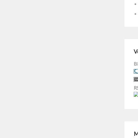
V
B
R
M