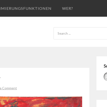
IMIERUNGSFUNKTIONEN
WER?
S
r
 a Comment