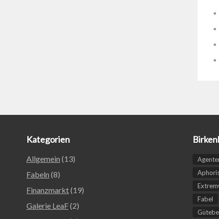
Kategorien
Birken
Allgemein
(13)
Agente
Aphori
Fabeln
(8)
Extremw
Finanzmarkt
(19)
Fabel
Galerie LeaF
(2)
Gütebe