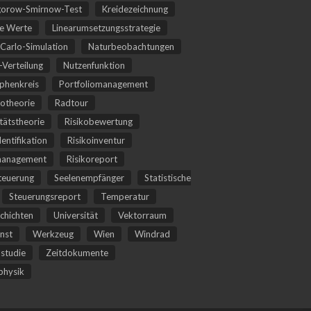
orow-Smirnow-Test
Kreidezeichnung
he Werte
Linearumsetzungsstrategie
Carlo-Simulation
Naturbeobachtungen
Verteilung
Nutzenfunktion
phenkreis
Portfoliomanagement
iotheorie
Radtour
itätstheorie
Risikobewertung
dentifikation
Risikoinventur
management
Risikoreport
teuerung
Seelenempfänger
Statistische
Steuerungsreport
Temperatur
chichten
Universität
Vektorraum
nst
Werkzeug
Wien
Windrad
studie
Zeitdokumente
hysik