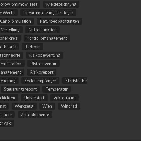
orow-Smirnow-Test
Kreidezeichnung
he Werte
Linearumsetzungsstrategie
Carlo-Simulation
Naturbeobachtungen
Verteilung
Nutzenfunktion
phenkreis
Portfoliomanagement
iotheorie
Radtour
itätstheorie
Risikobewertung
dentifikation
Risikoinventur
management
Risikoreport
teuerung
Seelenempfänger
Statistische
Steuerungsreport
Temperatur
chichten
Universität
Vektorraum
nst
Werkzeug
Wien
Windrad
studie
Zeitdokumente
hysik