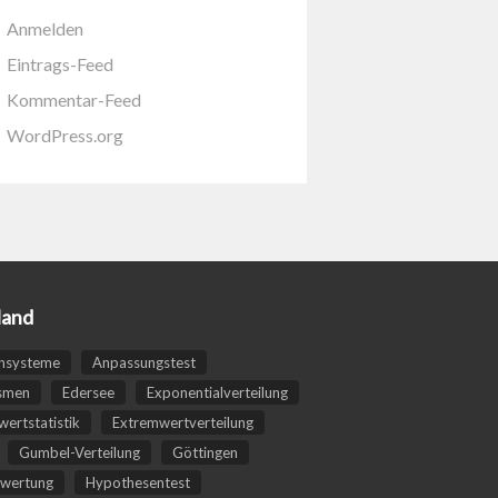
Anmelden
Eintrags-Feed
Kommentar-Feed
WordPress.org
land
nsysteme
Anpassungstest
smen
Edersee
Exponentialverteilung
ertstatistik
Extremwertverteilung
Gumbel-Verteilung
Göttingen
wertung
Hypothesentest