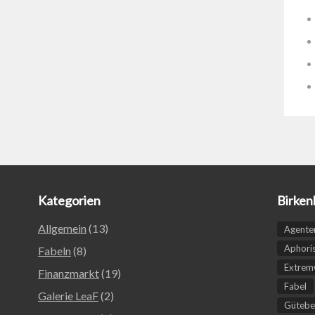
Kategorien
Birken
Allgemein
(13)
Agente
Aphori
Fabeln
(8)
Extremw
Finanzmarkt
(19)
Fabel
Galerie LeaF
(2)
Gütebe