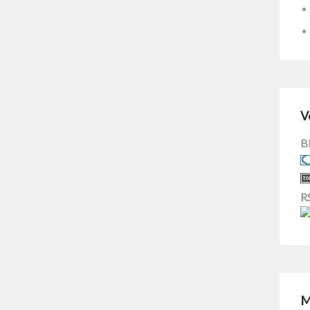
V
B
R
M