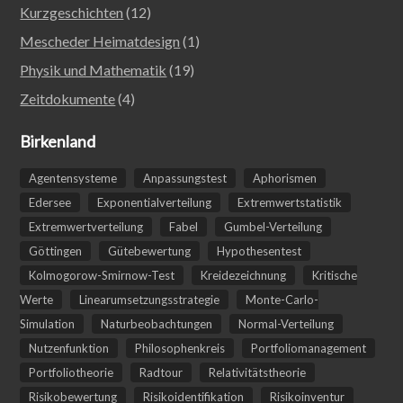
Kurzgeschichten
(12)
Mescheder Heimatdesign
(1)
Physik und Mathematik
(19)
Zeitdokumente
(4)
Birkenland
Agentensysteme
Anpassungstest
Aphorismen
Edersee
Exponentialverteilung
Extremwertstatistik
Extremwertverteilung
Fabel
Gumbel-Verteilung
Göttingen
Gütebewertung
Hypothesentest
Kolmogorow-Smirnow-Test
Kreidezeichnung
Kritische
Werte
Linearumsetzungsstrategie
Monte-Carlo-
Simulation
Naturbeobachtungen
Normal-Verteilung
Nutzenfunktion
Philosophenkreis
Portfoliomanagement
Portfoliotheorie
Radtour
Relativitätstheorie
Risikobewertung
Risikoidentifikation
Risikoinventur