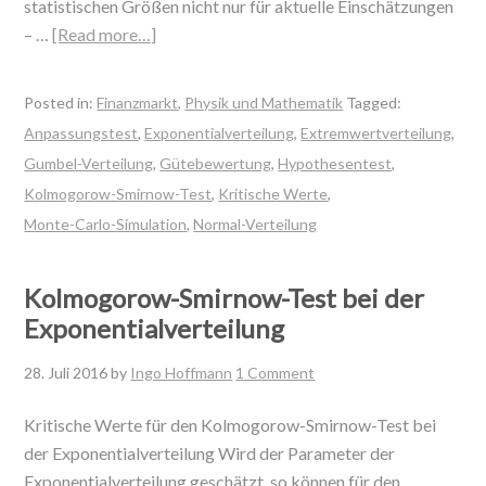
statistischen Größen nicht nur für aktuelle Einschätzungen
– …
[Read more…]
Posted in:
Finanzmarkt
,
Physik und Mathematik
Tagged:
Anpassungstest
,
Exponentialverteilung
,
Extremwertverteilung
,
Gumbel-Verteilung
,
Gütebewertung
,
Hypothesentest
,
Kolmogorow-Smirnow-Test
,
Kritische Werte
,
Monte-Carlo-Simulation
,
Normal-Verteilung
Kolmogorow-Smirnow-Test bei der
Exponentialverteilung
28. Juli 2016
by
Ingo Hoffmann
1 Comment
Kritische Werte für den Kolmogorow-Smirnow-Test bei
der Exponentialverteilung Wird der Parameter der
Exponentialverteilung geschätzt, so können für den