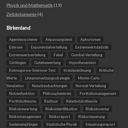
Physik und Mathematik
(19)
Zeitdokumente
(4)
Birkenland
Agentensysteme
Anpassungstest
Aphorismen
Edersee
Exponentialverteilung
Extremwertstatistik
Extremwertverteilung
Fabel
Gumbel-Verteilung
Göttingen
Gütebewertung
Hypothesentest
Kolmogorow-Smirnow-Test
Kreidezeichnung
Kritische
Werte
Linearumsetzungsstrategie
Monte-Carlo-
Simulation
Naturbeobachtungen
Normal-Verteilung
Nutzenfunktion
Philosophenkreis
Portfoliomanagement
Portfoliotheorie
Radtour
Relativitätstheorie
Risikobewertung
Risikoidentifikation
Risikoinventur
Risikomanagement
Risikoreport
Risikosteuerung
Seelenempfänger
Statistische Physik
Steuerungsreport