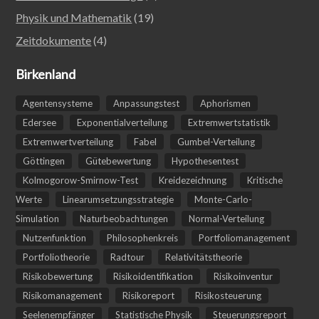
Physik und Mathematik
(19)
Zeitdokumente
(4)
Birkenland
Agentensysteme
Anpassungstest
Aphorismen
Edersee
Exponentialverteilung
Extremwertstatistik
Extremwertverteilung
Fabel
Gumbel-Verteilung
Göttingen
Gütebewertung
Hypothesentest
Kolmogorow-Smirnow-Test
Kreidezeichnung
Kritische
Werte
Linearumsetzungsstrategie
Monte-Carlo-
Simulation
Naturbeobachtungen
Normal-Verteilung
Nutzenfunktion
Philosophenkreis
Portfoliomanagement
Portfoliotheorie
Radtour
Relativitätstheorie
Risikobewertung
Risikoidentifikation
Risikoinventur
Risikomanagement
Risikoreport
Risikosteuerung
Seelenempfänger
Statistische Physik
Steuerungsreport