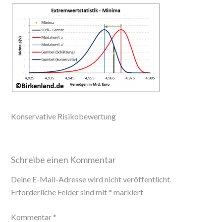
c
N
n
i
a
e
G
k
t
t
b
e
t
s
o
d
e
A
o
I
r
p
k
n
p
Konservative Risikobewertung
Schreibe einen Kommentar
Deine E-Mail-Adresse wird nicht veröffentlicht.
Erforderliche Felder sind mit
*
markiert
Kommentar
*