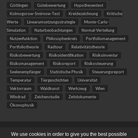
Göttingen
Gütebewertung
Hypothesentest
Kolmogorow-Smirnow-Test
Kreidezeichnung
Kritische
Werte
Linearumsetzungsstrategie
Monte-Carlo-
Simulation
Naturbeobachtungen
Normal-Verteilung
Nutzenfunktion
Philosophenkreis
Portfoliomanagement
Portfoliotheorie
Radtour
Relativitätstheorie
Risikobewertung
Risikoidentifikation
Risikoinventur
Risikomanagement
Risikoreport
Risikosteuerung
Seelenempfänger
Statistische Physik
Steuerungsreport
Temperatur
Tiergeschichten
Universität
Vektorraum
Waldkunst
Werkzeug
Wien
Windrad
Zeichenstudie
Zeitdokumente
Ökonophysik
Copyright © 2026 Birkenland.
We use cookies in order to give you the best possible