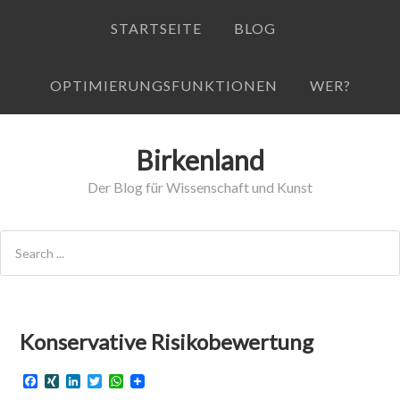
STARTSEITE
BLOG
OPTIMIERUNGSFUNKTIONEN
WER?
Birkenland
Der Blog für Wissenschaft und Kunst
Konservative Risikobewertung
F
X
L
T
W
a
I
i
w
h