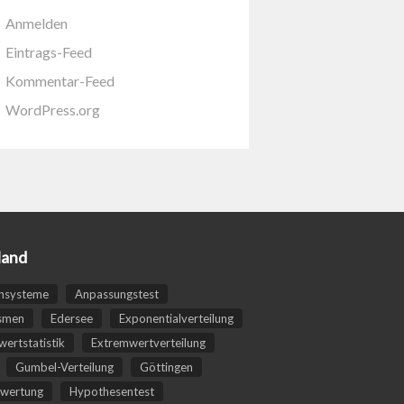
Anmelden
Eintrags-Feed
Kommentar-Feed
WordPress.org
land
nsysteme
Anpassungstest
smen
Edersee
Exponentialverteilung
ertstatistik
Extremwertverteilung
Gumbel-Verteilung
Göttingen
wertung
Hypothesentest