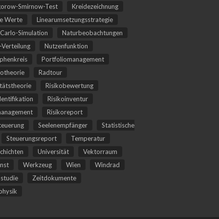
orow-Smirnow-Test
Kreidezeichnung
he Werte
Linearumsetzungsstrategie
Carlo-Simulation
Naturbeobachtungen
Verteilung
Nutzenfunktion
phenkreis
Portfoliomanagement
iotheorie
Radtour
itätstheorie
Risikobewertung
dentifikation
Risikoinventur
management
Risikoreport
teuerung
Seelenempfänger
Statistische
Steuerungsreport
Temperatur
chichten
Universität
Vektorraum
nst
Werkzeug
Wien
Windrad
studie
Zeitdokumente
hysik