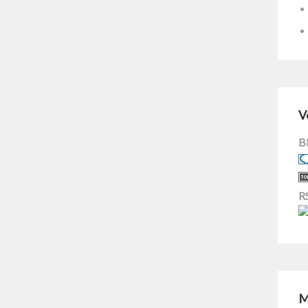
V
B
R
M