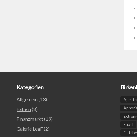
Kategorien
Birken
Allgemein
(13)
Agente
Aphori
Fabeln
(8)
Extremw
Finanzmarkt
(19)
Fabel
Galerie LeaF
(2)
Gütebe