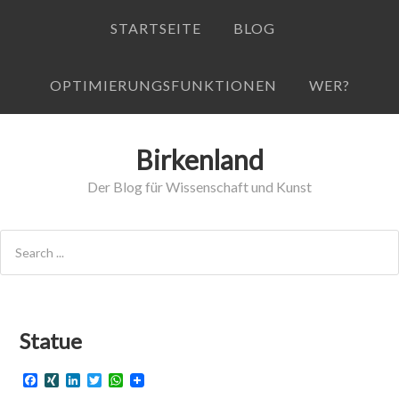
STARTSEITE
BLOG
OPTIMIERUNGSFUNKTIONEN
WER?
Birkenland
Der Blog für Wissenschaft und Kunst
Statue
F
X
L
T
W
a
I
i
w
h