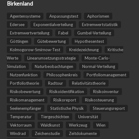
Birkenland
Agentensysteme
Anpassungstest
Aphorismen
Edersee
Exponentialverteilung
Extremwertstatistik
Extremwertverteilung
Fabel
Gumbel-Verteilung
Göttingen
Gütebewertung
Hypothesentest
Kolmogorow-Smirnow-Test
Kreidezeichnung
Kritische
Werte
Linearumsetzungsstrategie
Monte-Carlo-
Simulation
Naturbeobachtungen
Normal-Verteilung
Nutzenfunktion
Philosophenkreis
Portfoliomanagement
Portfoliotheorie
Radtour
Relativitätstheorie
Risikobewertung
Risikoidentifikation
Risikoinventur
Risikomanagement
Risikoreport
Risikosteuerung
Seelenempfänger
Statistische Physik
Steuerungsreport
Temperatur
Tiergeschichten
Universität
Vektorraum
Waldkunst
Werkzeug
Wien
Windrad
Zeichenstudie
Zeitdokumente