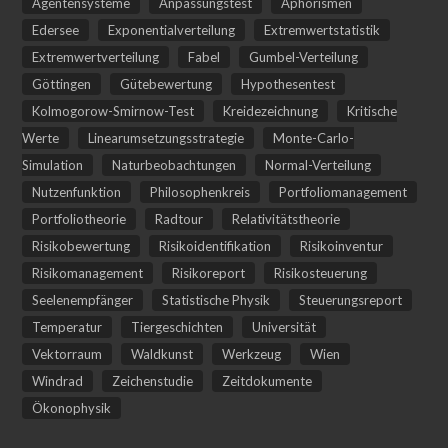
Agentensysteme
Anpassungstest
Aphorismen
Edersee
Exponentialverteilung
Extremwertstatistik
Extremwertverteilung
Fabel
Gumbel-Verteilung
Göttingen
Gütebewertung
Hypothesentest
Kolmogorow-Smirnow-Test
Kreidezeichnung
Kritische
Werte
Linearumsetzungsstrategie
Monte-Carlo-
Simulation
Naturbeobachtungen
Normal-Verteilung
Nutzenfunktion
Philosophenkreis
Portfoliomanagement
Portfoliotheorie
Radtour
Relativitätstheorie
Risikobewertung
Risikoidentifikation
Risikoinventur
Risikomanagement
Risikoreport
Risikosteuerung
Seelenempfänger
Statistische Physik
Steuerungsreport
Temperatur
Tiergeschichten
Universität
Vektorraum
Waldkunst
Werkzeug
Wien
Windrad
Zeichenstudie
Zeitdokumente
Ökonophysik