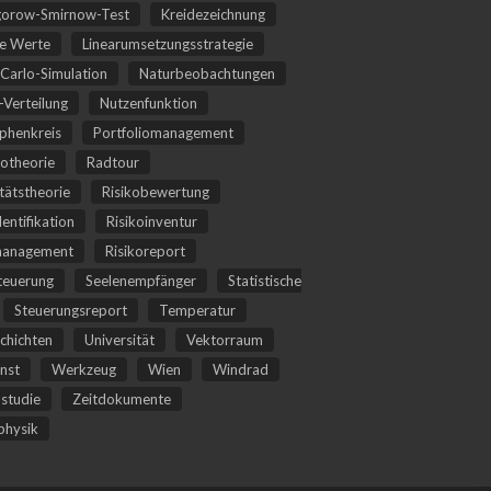
orow-Smirnow-Test
Kreidezeichnung
he Werte
Linearumsetzungsstrategie
Carlo-Simulation
Naturbeobachtungen
Verteilung
Nutzenfunktion
phenkreis
Portfoliomanagement
iotheorie
Radtour
itätstheorie
Risikobewertung
dentifikation
Risikoinventur
management
Risikoreport
teuerung
Seelenempfänger
Statistische
Steuerungsreport
Temperatur
chichten
Universität
Vektorraum
nst
Werkzeug
Wien
Windrad
studie
Zeitdokumente
hysik