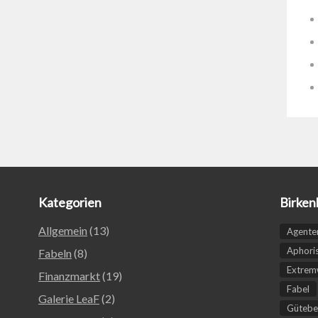
Kategorien
Birken
Allgemein
(13)
Agente
Aphori
Fabeln
(8)
Extremw
Finanzmarkt
(19)
Fabel
Galerie LeaF
(2)
Gütebe