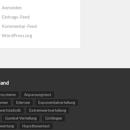
Anmelden
Eintrags-Feed
Kommentar-Feed
WordPress.org
land
nsysteme
Anpassungstest
smen
Edersee
Exponentialverteilung
ertstatistik
Extremwertverteilung
Gumbel-Verteilung
Göttingen
wertung
Hypothesentest