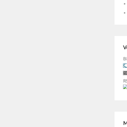
V
B
R
M