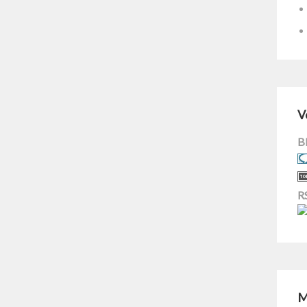
V
B
R
M