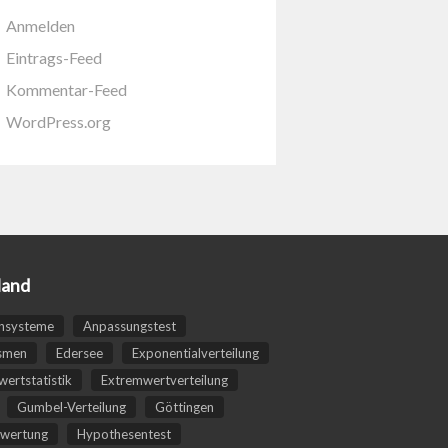
Anmelden
Eintrags-Feed
Kommentar-Feed
WordPress.org
land
nsysteme
Anpassungstest
smen
Edersee
Exponentialverteilung
ertstatistik
Extremwertverteilung
Gumbel-Verteilung
Göttingen
wertung
Hypothesentest