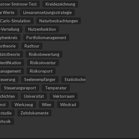
orow-Smirnow-Test
Kreidezeichnung
he Werte
Linearumsetzungsstrategie
Carlo-Simulation
Naturbeobachtungen
Verteilung
Nutzenfunktion
phenkreis
Portfoliomanagement
iotheorie
Radtour
itätstheorie
Risikobewertung
dentifikation
Risikoinventur
management
Risikoreport
teuerung
Seelenempfänger
Statistische
Steuerungsreport
Temperatur
chichten
Universität
Vektorraum
nst
Werkzeug
Wien
Windrad
studie
Zeitdokumente
hysik