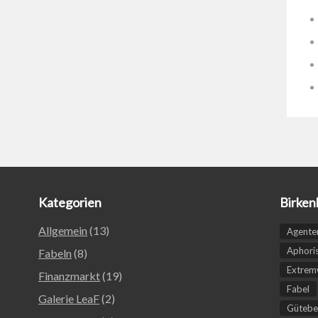
Kategorien
Birken
Allgemein
(13)
Agente
Aphori
Fabeln
(8)
Extremw
Finanzmarkt
(19)
Fabel
Galerie LeaF
(2)
Gütebe