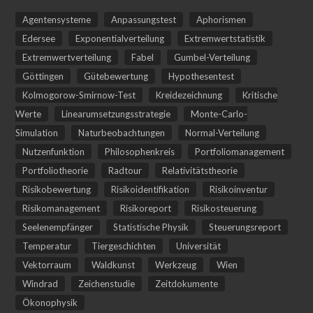
Agentensysteme
Anpassungstest
Aphorismen
Edersee
Exponentialverteilung
Extremwertstatistik
Extremwertverteilung
Fabel
Gumbel-Verteilung
Göttingen
Gütebewertung
Hypothesentest
Kolmogorow-Smirnow-Test
Kreidezeichnung
Kritische
Werte
Linearumsetzungsstrategie
Monte-Carlo-
Simulation
Naturbeobachtungen
Normal-Verteilung
Nutzenfunktion
Philosophenkreis
Portfoliomanagement
Portfoliotheorie
Radtour
Relativitätstheorie
Risikobewertung
Risikoidentifikation
Risikoinventur
Risikomanagement
Risikoreport
Risikosteuerung
Seelenempfänger
Statistische Physik
Steuerungsreport
Temperatur
Tiergeschichten
Universität
Vektorraum
Waldkunst
Werkzeug
Wien
Windrad
Zeichenstudie
Zeitdokumente
Ökonophysik