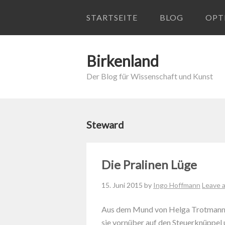
STARTSEITE
BLOG
OPT
Birkenland
Der Blog für Wissenschaft und Kunst
Steward
Die Pralinen Lüge
15. Juni 2015
by
Ingo Hoffmann
Leave 
Aus dem Mund von Helga Trotmann dr
sie vornüber auf den Steuerknüppel un