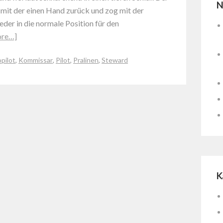
N
 mit der einen Hand zurück und zog mit der
der in die normale Position für den
ore…]
pilot
,
Kommissar
,
Pilot
,
Pralinen
,
Steward
K