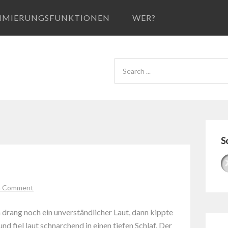
IMIERUNGSFUNKTIONEN
WER?
S
a Comment
ang noch ein unverständlicher Laut, dann kippte
d fiel laut schnarchend in einen tiefen Schlaf. Der