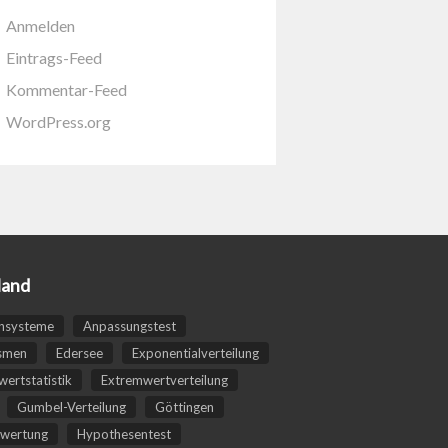
Anmelden
Eintrags-Feed
Kommentar-Feed
WordPress.org
land
nsysteme
Anpassungstest
smen
Edersee
Exponentialverteilung
ertstatistik
Extremwertverteilung
Gumbel-Verteilung
Göttingen
wertung
Hypothesentest