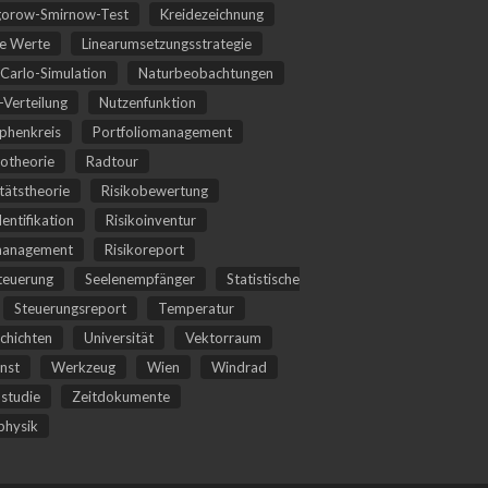
orow-Smirnow-Test
Kreidezeichnung
he Werte
Linearumsetzungsstrategie
Carlo-Simulation
Naturbeobachtungen
Verteilung
Nutzenfunktion
phenkreis
Portfoliomanagement
iotheorie
Radtour
itätstheorie
Risikobewertung
dentifikation
Risikoinventur
management
Risikoreport
teuerung
Seelenempfänger
Statistische
Steuerungsreport
Temperatur
chichten
Universität
Vektorraum
nst
Werkzeug
Wien
Windrad
studie
Zeitdokumente
hysik