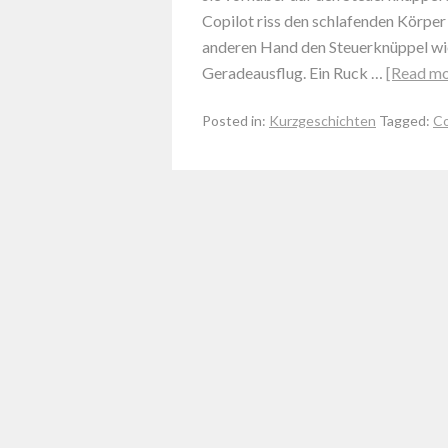
Copilot riss den schlafenden Körper
anderen Hand den Steuerknüppel wie
Geradeausflug. Ein Ruck …
[Read m
Posted in:
Kurzgeschichten
Tagged:
Co