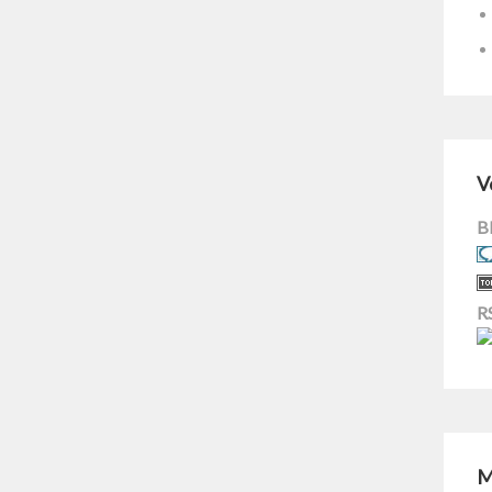
V
B
R
M