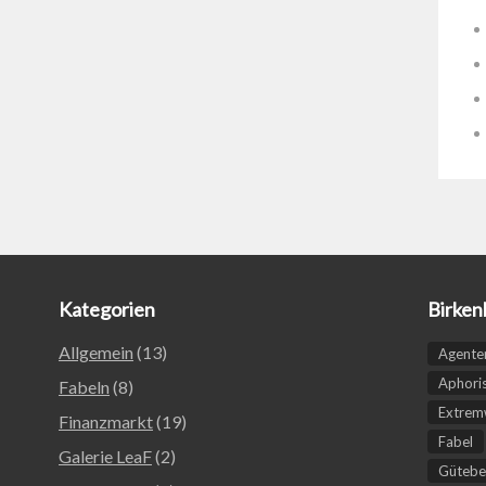
Kategorien
Birken
Allgemein
(13)
Agente
Aphori
Fabeln
(8)
Extremw
Finanzmarkt
(19)
Fabel
Galerie LeaF
(2)
Gütebe